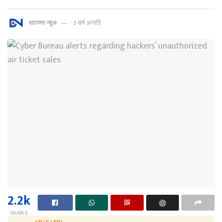
धारणा न्यूज
३ वर्ष अगाडि
2.2k
SHARES