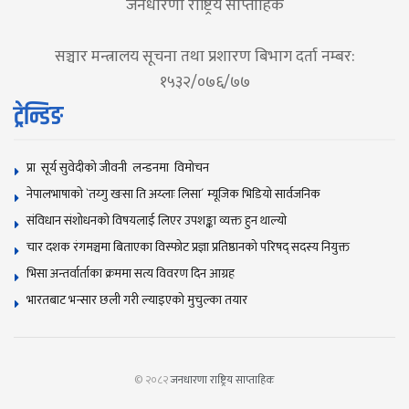
जनधारणा राष्ट्रिय साप्ताहिक
सञ्चार मन्त्रालय सूचना तथा प्रशारण बिभाग दर्ता नम्बर:
१५३२/०७६/७७
ट्रेन्डिङ
प्रा सूर्य सुवेदीको जीवनी लन्डनमा विमोचन
नेपालभाषाकाे `तय्गु खःसा ति अय्लाः लिसा´ म्यूजिक भिडियाे सार्वजनिक
संविधान संशोधनकाे विषयलाई लिएर उपशङ्का व्यक्त हुन थाल्याे
चार दशक रंगमञ्चमा बिताएका विस्फोट प्रज्ञा प्रतिष्ठानको परिषद् सदस्य नियुक्त
भिसा अन्तर्वार्ताका क्रममा सत्य विवरण दिन आग्रह
भारतबाट भन्सार छली गरी ल्याइएको मुचुल्का तयार
© २०८२
जनधारणा राष्ट्रिय साप्ताहिक