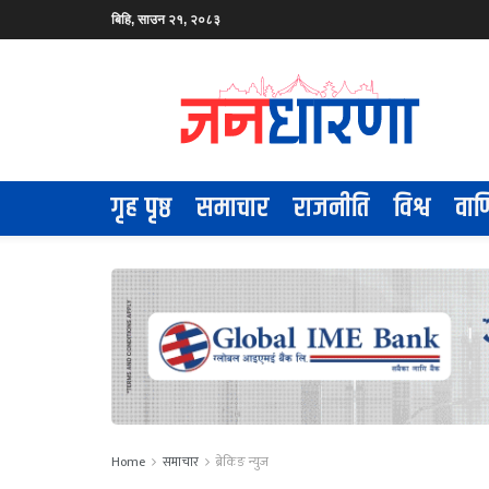
बिहि, साउन २१, २०८३
गृह पृष्ठ
समाचार
राजनीति
विश्व
वाण
Home
समाचार
ब्रेकिङ न्युज