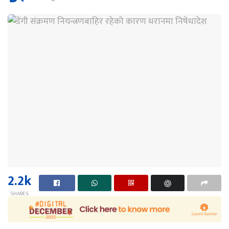
2.2k
SHARES