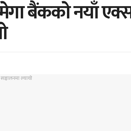
्ट मेगा बैंककाे नयाँ एक
ाे