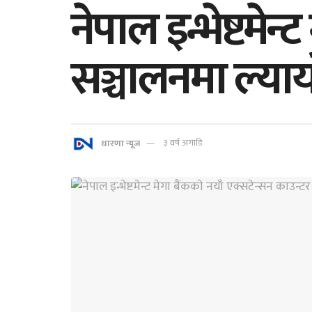
नेपाल इन्भेष्टमेन
सञ्चालनमा ल्याय
धारणा न्यूज
३ वर्ष अगाडि