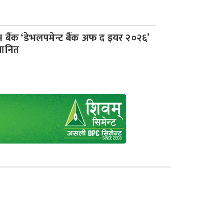
बैंक ‘डेभलपमेन्ट बैंक अफ द इयर २०२६’
मानित