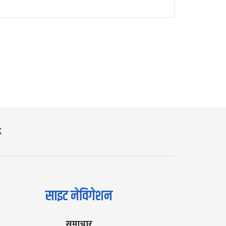
K
साइट नेविगेशन
समाचार