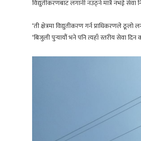
विद्युतीकरणबाट लगानी नउठ्ने मात्रै नभई सेव
‘ती क्षेत्रमा विद्युतीकरण गर्न प्राधिकरणले ठू
‘बिजुली पुर्‍यायौं भने पनि त्यहाँ स्तरीय सेवा द