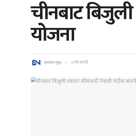
चीनबाट बिजुली ल
योजना
धारणा न्यूज
३ वर्ष अगाडि