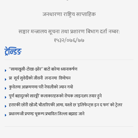
जनधारणा राष्ट्रिय साप्ताहिक
सञ्चार मन्त्रालय सूचना तथा प्रशारण बिभाग दर्ता नम्बर:
१५३२/०७६/७७
ट्रेन्डिङ
“सामाखुसी-टोखा-झोर” बाटो बारेमा ध्यानाकर्षण
प्रा सूर्य सुवेदीको जीवनी लन्डनमा विमोचन
कुवेतमा आक्रमणमा परी नेपालीको ज्यान गयाे
पूर्ण बहादुरको सारङ्गी’ कलाकारहरूको रोचक लाइनअप तयार हुने
हराएकी छोरी खोज्दै भौतारिएकी आमा, यस्तो छ ‘इलिफेन्ट्स इन द फग’ को ट्रेलर
प्रधानमन्त्री प्रचण्ड भूकम्प प्रभावित जिल्ला बझाङ जाने