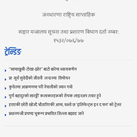
जनधारणा राष्ट्रिय साप्ताहिक
सञ्चार मन्त्रालय सूचना तथा प्रशारण बिभाग दर्ता नम्बर:
१५३२/०७६/७७
ट्रेन्डिङ
“सामाखुसी-टोखा-झोर” बाटो बारेमा ध्यानाकर्षण
प्रा सूर्य सुवेदीको जीवनी लन्डनमा विमोचन
कुवेतमा आक्रमणमा परी नेपालीको ज्यान गयाे
पूर्ण बहादुरको सारङ्गी’ कलाकारहरूको रोचक लाइनअप तयार हुने
हराएकी छोरी खोज्दै भौतारिएकी आमा, यस्तो छ ‘इलिफेन्ट्स इन द फग’ को ट्रेलर
प्रधानमन्त्री प्रचण्ड भूकम्प प्रभावित जिल्ला बझाङ जाने