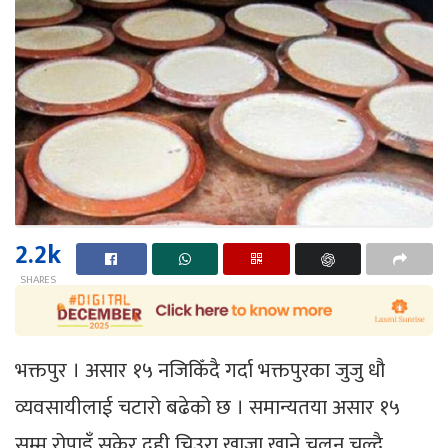
2.2k
SHARES
भक्तपुर । असार १५ नजिकिँदै गर्दा भक्तपुरका जुजु धौ
व्यवसायीलाई चटारो बढेको छ । समान्यतया असार १५
सम्म रोपाइँ सकेर दही चिउरा खाजा खाने चलन चल्दै