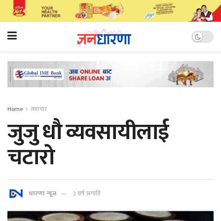
Home
समाचार
जुजु धौ व्यवसायीलाई
चटारो
धारणा न्यूज
३ वर्ष अगाडि