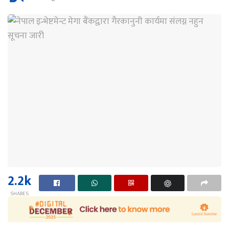
2.2k
SHARES