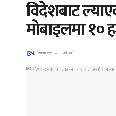
विदेशबाट ल्य
मोबाइलमा १० 
धारणा न्यूज
३ वर्ष अगाडि