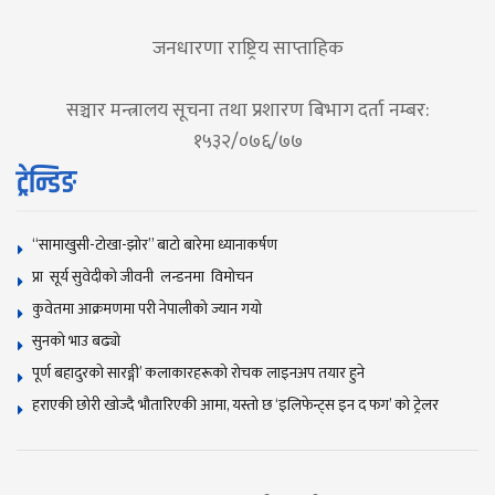
जनधारणा राष्ट्रिय साप्ताहिक
सञ्चार मन्त्रालय सूचना तथा प्रशारण बिभाग दर्ता नम्बर:
१५३२/०७६/७७
ट्रेन्डिङ
“सामाखुसी-टोखा-झोर” बाटो बारेमा ध्यानाकर्षण
प्रा सूर्य सुवेदीको जीवनी लन्डनमा विमोचन
कुवेतमा आक्रमणमा परी नेपालीको ज्यान गयाे
सुनकाे भाउ बढ्याे
पूर्ण बहादुरको सारङ्गी’ कलाकारहरूको रोचक लाइनअप तयार हुने
हराएकी छोरी खोज्दै भौतारिएकी आमा, यस्तो छ ‘इलिफेन्ट्स इन द फग’ को ट्रेलर