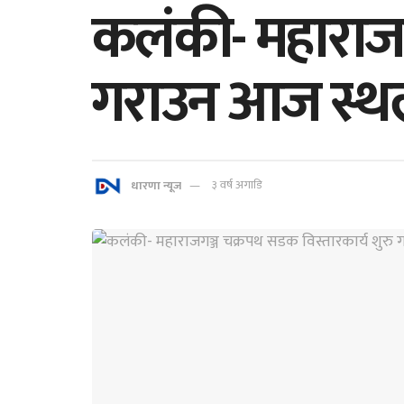
कलंकी- महाराजग
गराउन आज स्थलग
धारणा न्यूज
३ वर्ष अगाडि