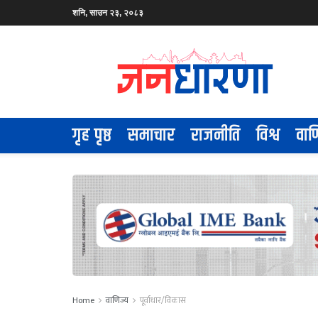
शनि, साउन २३, २०८३
गृह पृष्ठ
समाचार
राजनीति
विश्व
वाण
Home
वाणिज्य
पूर्वाधार/विकास