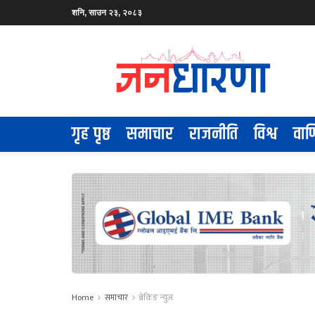
शनि, साउन २३, २०८३
गृह पृष्ठ
समाचार
राजनीति
विश्व
वाण
Home
समाचार
ब्रेकिङ न्युज