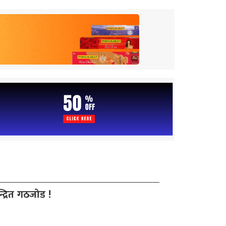
द्रित गठजोड !