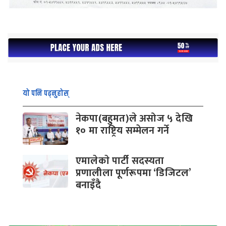
यो पनि पढ्नुहोस्
नेकपा(बहुमत)ले असोज ५ देखि
१० मा राष्ट्रिय सम्मेलन गर्ने
एमालेकाे पार्टी सदस्यता
प्रणालीला पूर्णरूपमा ‘डिजिटल’
बनाइँदै