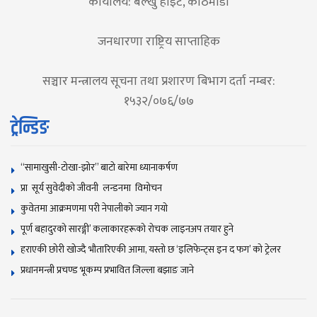
कार्यालय: बल्खु हाइट, काठमाडौं
जनधारणा राष्ट्रिय साप्ताहिक
सञ्चार मन्त्रालय सूचना तथा प्रशारण बिभाग दर्ता नम्बर:
१५३२/०७६/७७
ट्रेन्डिङ
“सामाखुसी-टोखा-झोर” बाटो बारेमा ध्यानाकर्षण
प्रा सूर्य सुवेदीको जीवनी लन्डनमा विमोचन
कुवेतमा आक्रमणमा परी नेपालीको ज्यान गयाे
पूर्ण बहादुरको सारङ्गी’ कलाकारहरूको रोचक लाइनअप तयार हुने
हराएकी छोरी खोज्दै भौतारिएकी आमा, यस्तो छ ‘इलिफेन्ट्स इन द फग’ को ट्रेलर
प्रधानमन्त्री प्रचण्ड भूकम्प प्रभावित जिल्ला बझाङ जाने