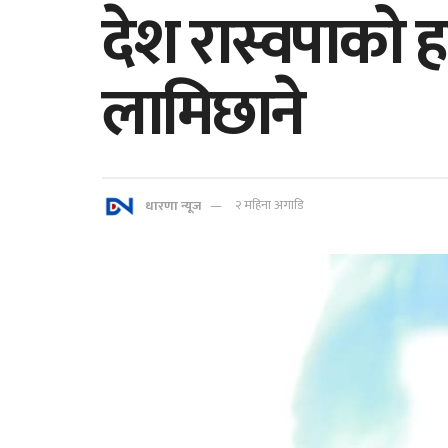
देश रास्वपाको ह
लामिछाने
धारणा न्यूज
२ महिना अगाडि