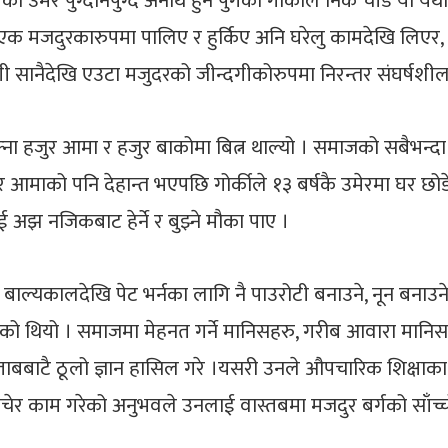
उमेर पुग्दानपुग्दै अनाथ हुन पुगेका गोर्कीले निकै चाँडै यो यथा
ै एक मजदुरकारुपमा पालिए र हुर्किए अनि घरेलु कामदेखि लिएर,
ी सानैदेखि एउटा मजुदरको जीन्दगीकोरुपमा निरन्तर संघर्षशील 
 हजुर आमा र हजुर बाकोमा बित्न थाल्यो । समाजको सबैभन्दा ग
जुर आमाको पनि देहान्त भएपछि गोर्कीले १३ बर्षकै उमेरमा घर छ
ई अझ नजिकबाट हेर्ने र बुझ्ने मौका पाए ।
े बाल्यकालदेखि पेट भर्नका लागि नै पाउरोटी बनाउने, नून बनाउने
परेको थियो । समाजमा मेहनत गर्ने मानिसहरु, गरीब आवारा मानि
ताबबाटै ठूलो ज्ञान हासिल गरे ।यसरी उनले औपचारिक शिक्षाका
चेर काम गरेको अनुभवले उनलाई वास्तबमा मजदुर बर्गको साँच्