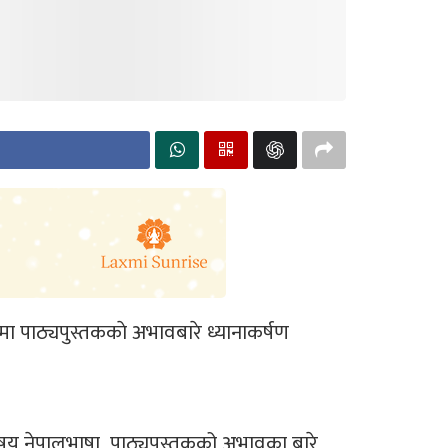
पमा पाठ्यपुस्तककाे अभावबारे ध्यानाकर्षण
िषय नेपालभाषा पाठ्यपुस्तकको अभावका बारे