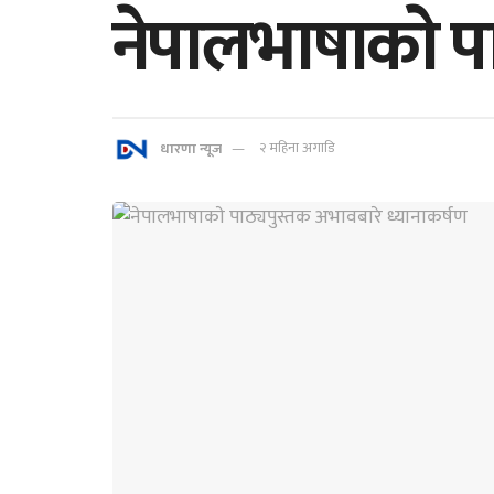
नेपालभाषाकाे प
धारणा न्यूज
२ महिना अगाडि