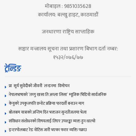
मोबाइल : 9851035628
कार्यालय: बल्खु हाइट, काठमाडौं
जनधारणा राष्ट्रिय साप्ताहिक
सञ्चार मन्त्रालय सूचना तथा प्रशारण बिभाग दर्ता नम्बर:
१५३२/०७६/७७
ट्रेन्डिङ
प्रा सूर्य सुवेदीको जीवनी लन्डनमा विमोचन
नेपालभाषाकाे `तय्गु खःसा ति अय्लाः लिसा´ म्यूजिक भिडियाे सार्वजनिक
केयुको उपकुलपति छनोट प्रक्रिया पारदर्शी बनाउन माग
बोलबम यात्राकाे अन्तिम दिन भक्तजन सुन्दरीजलमा भेला
संविधान संशोधनकाे विषयलाई लिएर उपशङ्का व्यक्त हुन थाल्याे
इन्टरपोलबाट रेड नोटिस जारी भएका फरार व्यक्ति पक्राउ