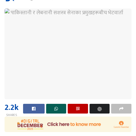
2.2k
SHARES