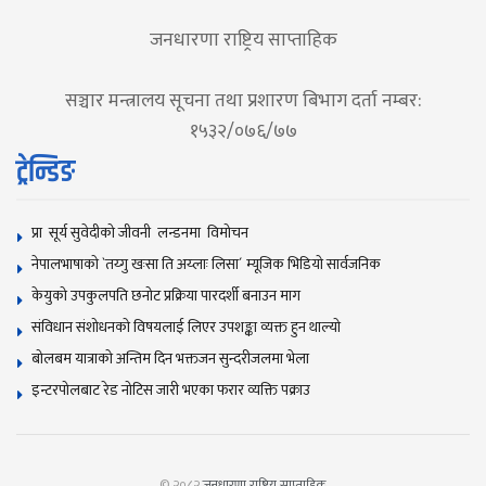
जनधारणा राष्ट्रिय साप्ताहिक
सञ्चार मन्त्रालय सूचना तथा प्रशारण बिभाग दर्ता नम्बर:
१५३२/०७६/७७
ट्रेन्डिङ
प्रा सूर्य सुवेदीको जीवनी लन्डनमा विमोचन
नेपालभाषाकाे `तय्गु खःसा ति अय्लाः लिसा´ म्यूजिक भिडियाे सार्वजनिक
केयुको उपकुलपति छनोट प्रक्रिया पारदर्शी बनाउन माग
संविधान संशोधनकाे विषयलाई लिएर उपशङ्का व्यक्त हुन थाल्याे
बोलबम यात्राकाे अन्तिम दिन भक्तजन सुन्दरीजलमा भेला
इन्टरपोलबाट रेड नोटिस जारी भएका फरार व्यक्ति पक्राउ
© २०८२
जनधारणा राष्ट्रिय साप्ताहिक