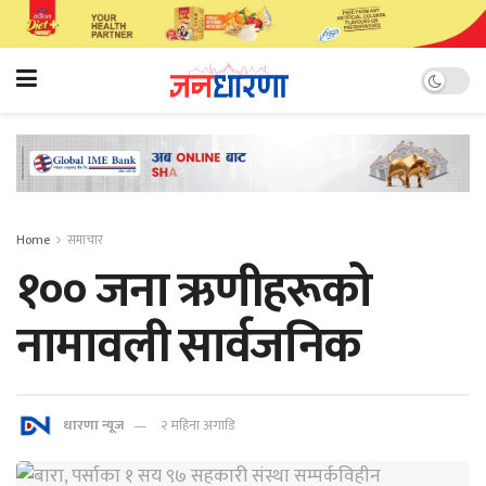
Home
समाचार
१०० जना ऋणीहरूको
नामावली सार्वजनिक
धारणा न्यूज
२ महिना अगाडि