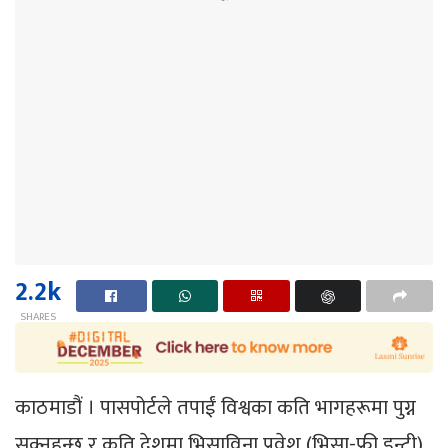
2.2k
SHARES
काठमाडौं । पासपोर्टले तपाईं विश्वका कति भागहरूमा पुग्न
सक्नुहुन्छ र कति देशमा भिसाविना प्रवेश (भिसा-फ्री इन्ट्री)