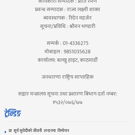
कार्यकारी सम्पादक : प्रीति रमण
प्रवन्ध सम्पादक : राज्य लक्ष्मी शाक्य
ब्यवस्थापक : रिदेन महर्जन
सूचना/प्रविधि : श्रीमन भण्डारी
सम्पर्क : 01-4336275
मोबाइल : 9851035628
कार्यालय: बल्खु हाइट, काठमाडौं
जनधारणा राष्ट्रिय साप्ताहिक
सञ्चार मन्त्रालय सूचना तथा प्रशारण बिभाग दर्ता नम्बर:
१५३२/०७६/७७
ट्रेन्डिङ
प्रा सूर्य सुवेदीको जीवनी लन्डनमा विमोचन