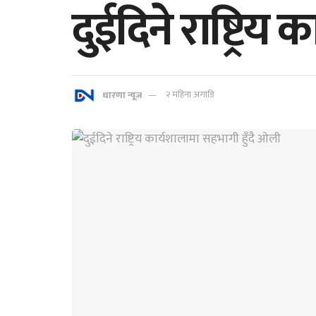
दुईदिने राष्ट्रि
धारणा न्यूज
२ महिना अगाडि