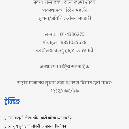
प्रवन्ध सम्पादक : राज्य लक्ष्मी शाक्य
ब्यवस्थापक : रिदेन महर्जन
सूचना/प्रविधि : श्रीमन भण्डारी
सम्पर्क : 01-4336275
मोबाइल : 9851035628
कार्यालय: बल्खु हाइट, काठमाडौं
जनधारणा राष्ट्रिय साप्ताहिक
सञ्चार मन्त्रालय सूचना तथा प्रशारण बिभाग दर्ता नम्बर:
१५३२/०७६/७७
ट्रेन्डिङ
“सामाखुसी-टोखा-झोर” बाटो बारेमा ध्यानाकर्षण
प्रा सूर्य सुवेदीको जीवनी लन्डनमा विमोचन