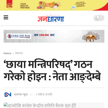
Home
समाचार
‘छाया मन्त्रिपरिषद्’ गठन
गरेकाे हाेइन : नेता आङ्देम्बे
धारणा न्यूज
२ महिना अगाडि