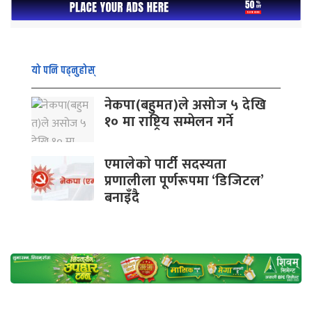
यो पनि पढ्नुहोस्
नेकपा(बहुमत)ले असोज ५ देखि
१० मा राष्ट्रिय सम्मेलन गर्ने
एमालेकाे पार्टी सदस्यता
प्रणालीला पूर्णरूपमा ‘डिजिटल’
बनाइँदै