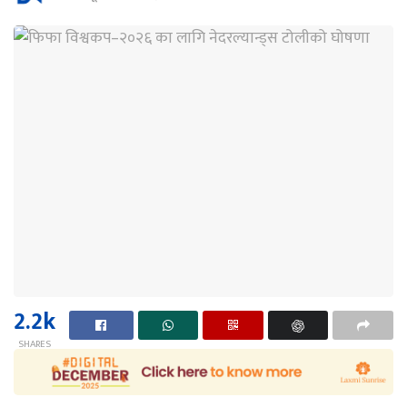
2.2k
SHARES