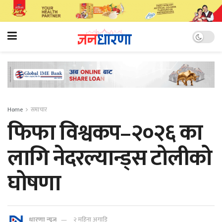
Home
समाचार
फिफा विश्वकप–२०२६ का
लागि नेदरल्यान्ड्स टोलीको
घोषणा
धारणा न्यूज
२ महिना अगाडि