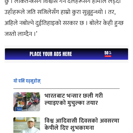
छु । लोकतन्त्रसँग विश्वास गर्ने दलहरूसँग हामीले लड्दा
उहाँहरूले जति सजिलेसँग हाम्रो कुरा सुन्नुहुन्थ्यो । तर,
अहिले नबोल्ने दुईतिहाइको सरकार छ । बोलेर केही हुन्छ
जस्तो लाग्दैन ।’
यो पनि पढ्नुहोस्
भारतबाट भन्सार छली गरी
ल्याइएको मुचुल्का तयार
विश्व आदिवासी दिवसकाे अवसरमा
केपीले दिए शुभकामना