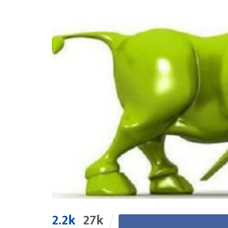
2.2k
27k