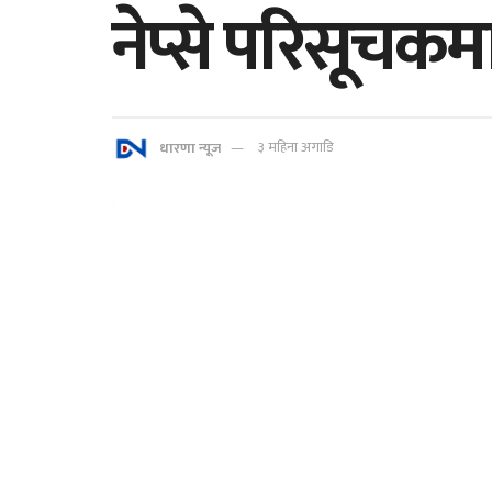
नेप्से परिसूचकम
धारणा न्यूज
३ महिना अगाडि