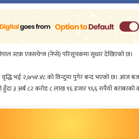
नेपाल स्टक एक्सचेन्ज (नेप्से) परिसूचकमा सुधार देखिएको छ।
िशतले वृद्धि भई २,७५४.४८ को विन्दुमा पुगेर बन्द भएको छ। 
 हुँदा ३ अर्ब ८२ करोड ८ लाख ९६ हजार ९६६ रुपैयाँ बराबरको