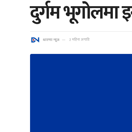
दुर्गम भूगोलमा इ
धारणा न्यूज
३ महिना अगाडि