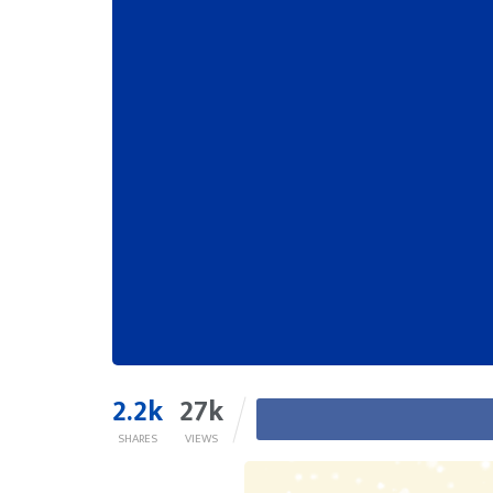
2.2k
27k
SHARES
VIEWS