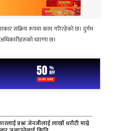
रकार सक्रिय रूपमा काम गरिरहेको छ। दुर्गम
का अधिकारीहरुको धारणा छ।
लाई प्रश्नः जेनजीलाई लाखौं धरौटी माग्ने
दरबार जलाउनेलाई किति