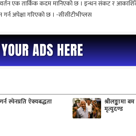
 परिवर्तन एक तार्किक कदम मानिएको छ । इन्धन संकट र आकाशिँद
ान गर्न अपेक्षा गरिएको छ । -सीसीटीभीप्लस
न स्पेनप्रति ऐक्यबद्धता
श्रीलङ्कामा
मृत्युदण्ड