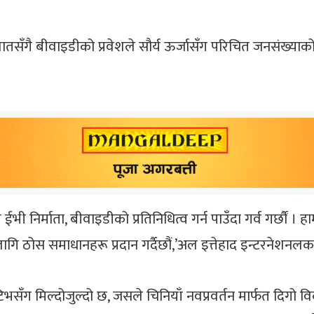
ातसँगै बीवाइडीको प्रवेशले सौर्य ऊर्जासँग परिचित जनसंख्याको 
ी निर्माता, बीवाइडीको प्रतिनिधित्व गर्न पाउँदा गर्व गर्छौं । ह
को लागि ठोस समाधानहरू प्रदान गर्दैछौं,’अल इत्तेहाद इन्टरनेश
िभसँग मिल्दोजुल्दो छ, जसले चिनियाँ नवप्रवर्तन मार्फत दिगो 