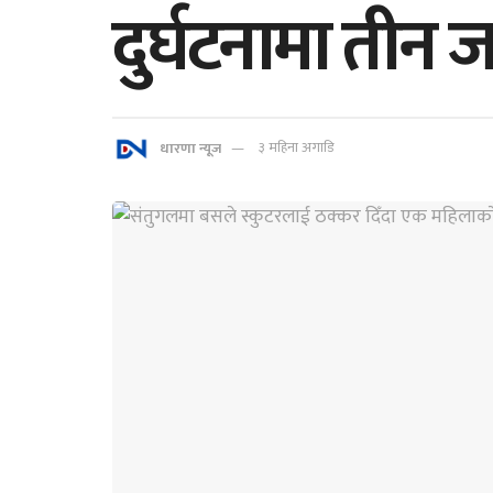
दुर्घटनामा तीन ज
धारणा न्यूज
३ महिना अगाडि