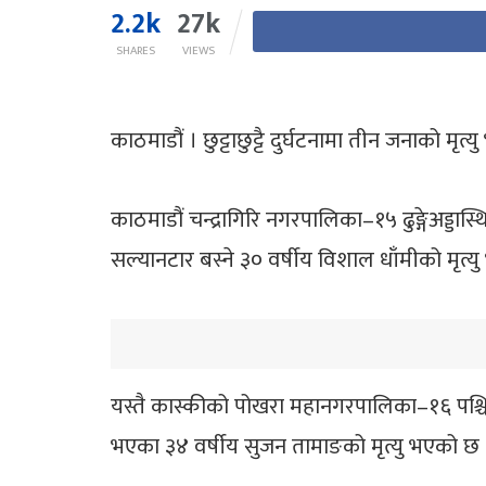
2.2k
27k
SHARES
VIEWS
काठमाडौं । छुट्टाछुट्टै दुर्घटनामा तीन जनाको मृत्
काठमाडौं चन्द्रागिरि नगरपालिका–१५ ढुङ्गेअड्
सल्यानटार बस्ने ३० वर्षीय विशाल धाँमीको मृत्
यस्तै कास्कीको पोखरा महानगरपालिका–१६ पश्चि
भएका ३४ वर्षीय सुजन तामाङको मृत्यु भएको छ 