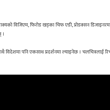
शाक्यको विजिएम, फिरोड खड्का चिफ एडी, प्रोडक्सन डिजाइनरमा
् ।
थै विदेशमा पनि एकसाथ प्रदर्शनमा ल्याइनेछ । चलचित्रलाई रिच इन