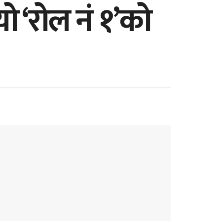
ो ‘रोल नं १’को