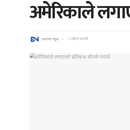
अमेरिकाले लगाएक
धारणा न्यूज
३ महिना अगाडि