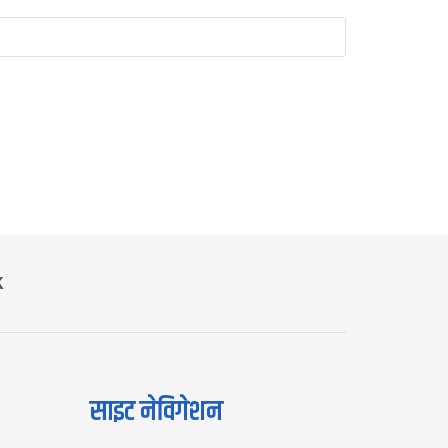
K
साइट नेविगेशन