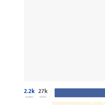
2.2k
27k
SHARES
VIEWS