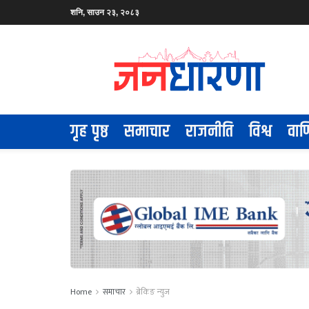
शनि, साउन २३, २०८३
गृह पृष्ठ
समाचार
राजनीति
विश्व
वाण
Home
समाचार
ब्रेकिङ न्युज