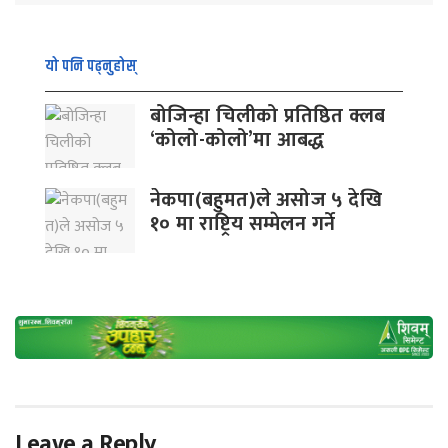
यो पनि पढ्नुहोस्
बोजिन्हा चिलीको प्रतिष्ठित क्लब
‘कोलो-कोलो’मा आबद्ध
नेकपा(बहुमत)ले असोज ५ देखि
१० मा राष्ट्रिय सम्मेलन गर्ने
Leave a Reply