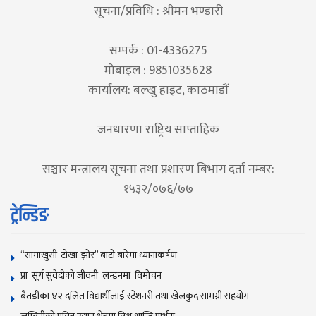
सूचना/प्रविधि : श्रीमन भण्डारी
सम्पर्क : 01-4336275
मोबाइल : 9851035628
कार्यालय: बल्खु हाइट, काठमाडौं
जनधारणा राष्ट्रिय साप्ताहिक
सञ्चार मन्त्रालय सूचना तथा प्रशारण बिभाग दर्ता नम्बर:
१५३२/०७६/७७
ट्रेन्डिङ
“सामाखुसी-टोखा-झोर” बाटो बारेमा ध्यानाकर्षण
प्रा सूर्य सुवेदीको जीवनी लन्डनमा विमोचन
बैतडीका ४२ दलित विद्यार्थीलाई स्टेशनरी तथा खेलकुद सामग्री सहयोग