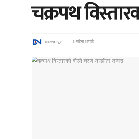
चक्रपथ विस्तारक
धारणा न्यूज
३ महिना अगाडि