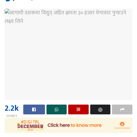
2.2k
SHARES