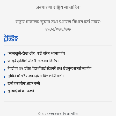
जनधारणा राष्ट्रिय साप्ताहिक
सञ्चार मन्त्रालय सूचना तथा प्रशारण बिभाग दर्ता नम्बर:
१५३२/०७६/७७
ट्रेन्डिङ
“सामाखुसी-टोखा-झोर” बाटो बारेमा ध्यानाकर्षण
प्रा सूर्य सुवेदीको जीवनी लन्डनमा विमोचन
बैतडीका ४२ दलित विद्यार्थीलाई स्टेशनरी तथा खेलकुद सामग्री सहयोग
लुम्बिनीको पवित्र उद्यान क्षेत्रमा विश्व शान्ति प्रार्थना
खसी तस्करीमा आएन कमी
सुनचाँदीकाे भाउ बढ्याे
© २०८२
जनधारणा राष्ट्रिय साप्ताहिक