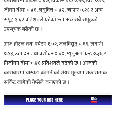
कारोबारमा बैंकिङ ०.४७, विकास बैंक ०.५५, वित्त ०.२९,
जीवन बीमा ०.४६, लघुवित्त ०.४२, व्यापार ०.२१ र अन्य
समूह १.६२ प्रतिशतले घटेको छ । अरु सबै समूहको
उपसूचक बढेको छ ।
आज होटल तथा पर्यटन १.०२, जलविद्युत् ०.६६, लगानी
०.१३, उत्पादन तथा प्रशोधन ०.४०, म्युचुअल फन्ड ०.३६ र
निर्जीवन बीमा ०.४६ प्रतिशतले बढेको छ । आजको
कारोबारमा चारवटा कम्पनीको सेयर मूल्यमा सकारात्मक
सर्किट लागेको नेप्सेले जनाएको छ ।