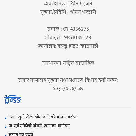
ब्यवस्थापक : रिदेन महर्जन
सूचना/प्रविधि : श्रीमन भण्डारी
सम्पर्क : 01-4336275
मोबाइल : 9851035628
कार्यालय: बल्खु हाइट, काठमाडौं
जनधारणा राष्ट्रिय साप्ताहिक
सञ्चार मन्त्रालय सूचना तथा प्रशारण बिभाग दर्ता नम्बर:
१५३२/०७६/७७
ट्रेन्डिङ
“सामाखुसी-टोखा-झोर” बाटो बारेमा ध्यानाकर्षण
प्रा सूर्य सुवेदीको जीवनी लन्डनमा विमोचन
सुनकाे भाउ बढ्याे