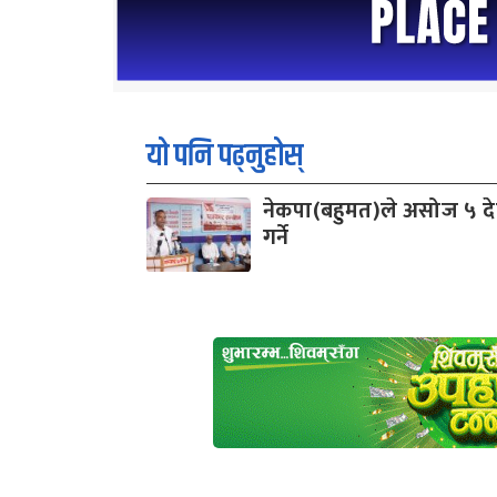
यो पनि पढ्नुहोस्
नेकपा(बहुमत)ले असोज ५ देखि
गर्ने