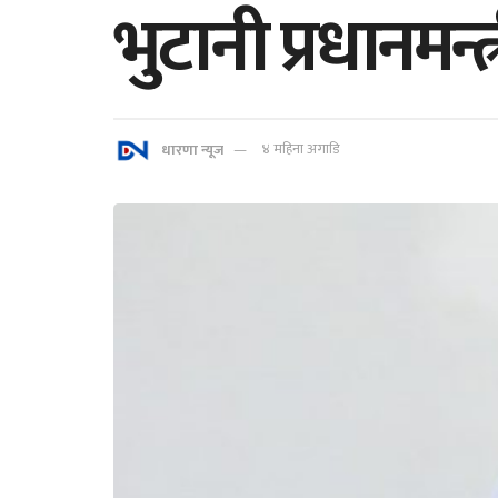
भुटानी प्रधानमन्
धारणा न्यूज
४ महिना अगाडि