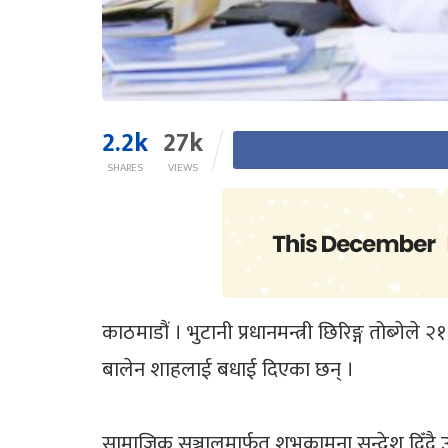
2.2k
27k
SHARES
VIEWS
काठमाडौं । भुटानी प्रधानमन्त्री छिरिङ्ग तोब्गेले 
बालेन शाहलाई बधाई दिएका छन् ।
सामाजिक सञ्जालमार्फत शुभकामना सन्देश दिँद