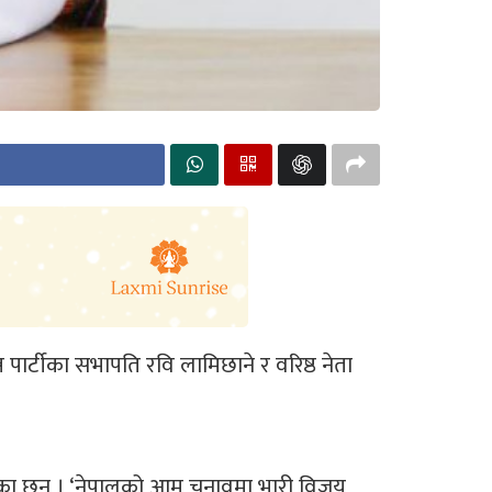
्त्र पार्टीका सभापति रवि लामिछाने र वरिष्ठ नेता
का छन् । ‘नेपालको आम चुनावमा भारी विजय