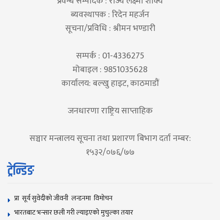
प्रवन्ध सम्पादक : राज्य लक्ष्मी शाक्य
ब्यवस्थापक : रिदेन महर्जन
सूचना/प्रविधि : श्रीमन भण्डारी
सम्पर्क : 01-4336275
मोबाइल : 9851035628
कार्यालय: बल्खु हाइट, काठमाडौं
जनधारणा राष्ट्रिय साप्ताहिक
सञ्चार मन्त्रालय सूचना तथा प्रशारण बिभाग दर्ता नम्बर:
१५३२/०७६/७७
ट्रेन्डिङ
प्रा सूर्य सुवेदीको जीवनी लन्डनमा विमोचन
भारतबाट भन्सार छली गरी ल्याइएको मुचुल्का तयार