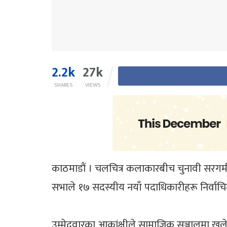
2.2k
27k
SHARES
VIEWS
काठमाडौं । चलचित्र कलाकारबीच चुनावी सरगर्
सभाले १७ सदस्यीय नयाँ पदाधिकारीहरू निर्वाचि
उम्मेदवारका आकांक्षीले सामाजिक सञ्जालमा खुलेर