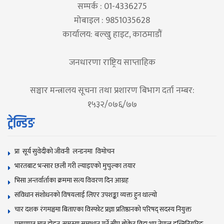
सम्पर्क : 01-4336275
मोबाइल : 9851035628
कार्यालय: बल्खु हाइट, काठमाडौं
जनधारणा राष्ट्रिय साप्ताहिक
सञ्चार मन्त्रालय सूचना तथा प्रशारण बिभाग दर्ता नम्बर:
१५३२/०७६/७७
ट्रेन्डिङ
प्रा सूर्य सुवेदीको जीवनी लन्डनमा विमोचन
भारतबाट भन्सार छली गरी ल्याइएको मुचुल्का तयार
भिसा अन्तर्वार्ताका क्रममा सत्य विवरण दिन आग्रह
संविधान संशोधनकाे विषयलाई लिएर उपशङ्का व्यक्त हुन थाल्याे
चार दशक रंगमञ्चमा बिताएका विस्फोट प्रज्ञा प्रतिष्ठानको परिषद् सदस्य नियुक्त
प्रमाणपत्र मात्र होइन, समस्या समाधान गर्ने सीप बोकेर विदा भए नेपाल इन्जिनियरिङ