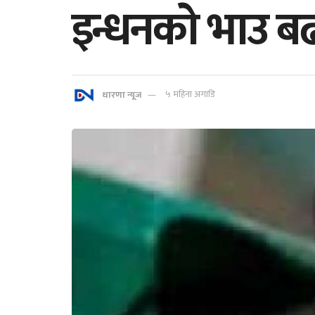
इन्धनकाे भाउ बढ्
धारणा न्यूज
५ महिना अगाडि