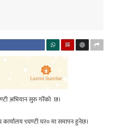
ा घण्टी अभियान सुरु गरेँको छ।
ीय कार्यालय ९घण्टी घर० मा समापन हुनेछ।