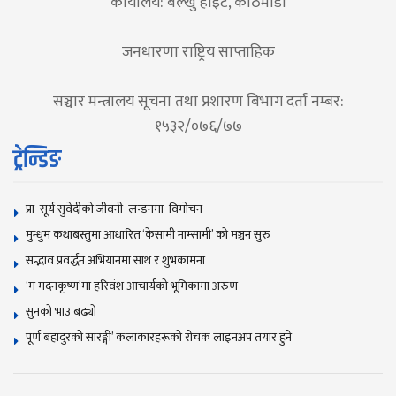
कार्यालय: बल्खु हाइट, काठमाडौं
जनधारणा राष्ट्रिय साप्ताहिक
सञ्चार मन्त्रालय सूचना तथा प्रशारण बिभाग दर्ता नम्बर:
१५३२/०७६/७७
ट्रेन्डिङ
प्रा सूर्य सुवेदीको जीवनी लन्डनमा विमोचन
मुन्धुम कथाबस्तुमा आधारित ‘केसामी नाम्सामी’ काे मञ्चन सुरु
सद्भाव प्रवर्द्धन अभियानमा साथ र शुभकामना
‘म मदनकृष्ण’मा हरिवंश आचार्यको भूमिकामा अरुण
सुनकाे भाउ बढ्याे
पूर्ण बहादुरको सारङ्गी’ कलाकारहरूको रोचक लाइनअप तयार हुने