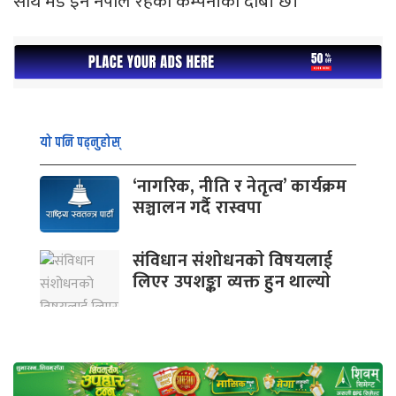
साथ मेड इन नेपाल रहेको कम्पनीको दाबी छ।
यो पनि पढ्नुहोस्
‘नागरिक, नीति र नेतृत्व’ कार्यक्रम
सञ्चालन गर्दै रास्वपा
संविधान संशोधनकाे विषयलाई
लिएर उपशङ्का व्यक्त हुन थाल्याे