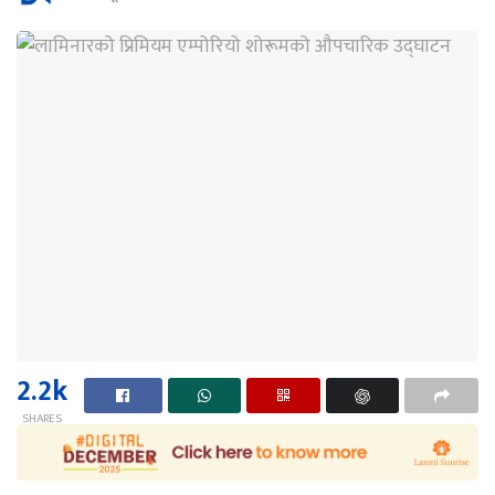
2.2k
SHARES