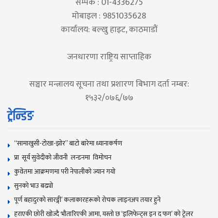
सम्पर्क : 01-4336275
मोबाइल : 9851035628
कार्यालय: बल्खु हाइट, काठमाडौं
जनधारणा राष्ट्रिय साप्ताहिक
सञ्चार मन्त्रालय सूचना तथा प्रशारण बिभाग दर्ता नम्बर:
१५३२/०७६/७७
ट्रेन्डिङ
“सामाखुसी-टोखा-झोर” बाटो बारेमा ध्यानाकर्षण
प्रा सूर्य सुवेदीको जीवनी लन्डनमा विमोचन
कुवेतमा आक्रमणमा परी नेपालीको ज्यान गयाे
सुनकाे भाउ बढ्याे
पूर्ण बहादुरको सारङ्गी’ कलाकारहरूको रोचक लाइनअप तयार हुने
हराएकी छोरी खोज्दै भौतारिएकी आमा, यस्तो छ ‘इलिफेन्ट्स इन द फग’ को ट्रेलर