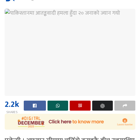
2.2k
SHARES