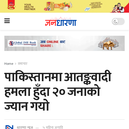
Home
समाचार
पाकिस्तानमा आतङ्कवादी
हमला हुँदा २० जनाको
ज्यान गयाे
धारणा न्यूज
५ महिना अगाडि