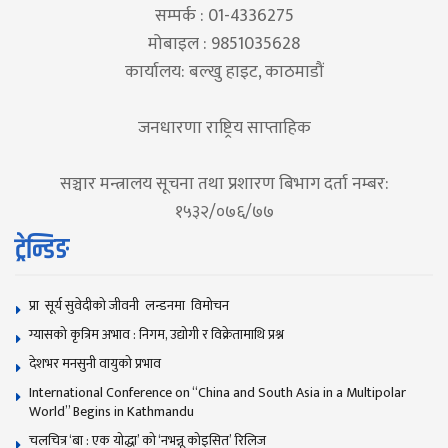
सम्पर्क : 01-4336275
मोबाइल : 9851035628
कार्यालय: बल्खु हाइट, काठमाडौं
जनधारणा राष्ट्रिय साप्ताहिक
सञ्चार मन्त्रालय सूचना तथा प्रशारण बिभाग दर्ता नम्बर:
१५३२/०७६/७७
ट्रेन्डिङ
प्रा सूर्य सुवेदीको जीवनी लन्डनमा विमोचन
ग्यासको कृत्रिम अभाव : निगम, उद्योगी र विक्रेतामाथि प्रश्न
देशभर मनसुनी वायुको प्रभाव
International Conference on “China and South Asia in a Multipolar
World” Begins in Kathmandu
चलचित्र ‘बा : एक योद्धा’ को ‘नभन्नू कोइसित’ रिलिज