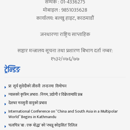
सम्पर्क : 01-4336275
मोबाइल : 9851035628
कार्यालय: बल्खु हाइट, काठमाडौं
जनधारणा राष्ट्रिय साप्ताहिक
सञ्चार मन्त्रालय सूचना तथा प्रशारण बिभाग दर्ता नम्बर:
१५३२/०७६/७७
ट्रेन्डिङ
प्रा सूर्य सुवेदीको जीवनी लन्डनमा विमोचन
ग्यासको कृत्रिम अभाव : निगम, उद्योगी र विक्रेतामाथि प्रश्न
देशभर मनसुनी वायुको प्रभाव
International Conference on “China and South Asia in a Multipolar
World” Begins in Kathmandu
चलचित्र ‘बा : एक योद्धा’ को ‘नभन्नू कोइसित’ रिलिज