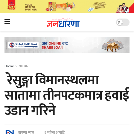
Home
समाचार
रेसुङ्गा विमानस्थलमा
सातामा तीनपटकमात्र हवाई
उडान गरिने
धारणा न्यूज
६ महिना अगाडि