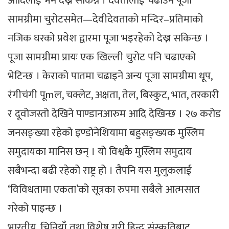
आदिलाई भने देख्न सकिन्न । देवतालाई चढाउने पूजा
सामग्रीमा चुरोटसमेत—देवीदेवताको मन्दिर–प्रतिमाको
नजिक घरको प्रवेश द्वारमा पूजा भइरहेको देख्न सकिन्छ ।
पूजा सामग्रीमा प्रायः एक खिल्ली चुरोट पनि चढाएको
भेटिन्छ । केराको पातमा चढाइने अन्य पूजा सामग्रीमा धूप,
रंगीचंगी पूmल, चक्लेट, अक्षता, तेल, बिस्कुट, भात, तरकारी
र दूवोजस्तो देखिने पाण्डानआरुम आदि देखिन्छ । २७ करोड
जनसङ्ख्या रहेको इण्डोनेशियामा बहुसङ्ख्यक मुस्लिम
समुदायका मानिस छन् । यो विश्वकै मुस्लिम समुदाय
सबैभन्दा बढी रहेको राष्ट्र हो । तैपनि यस मुलुकलाई
‘विविधतामा एकता’को सूत्रका रुपमा सबैले आत्मसात
गरेको पाइन्छ ।
भारतीय, चिनियाँ तथा विशेष गरी हिन्दू संस्कृतिबाट