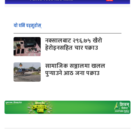
यो पनि पढ्नुहोस्
नक्सालबाट २९६.७५ खैरो
हेरोइनसहित चार पक्राउ
सामाजिक सञ्जालमा खलल
पुर्‍याउने आठ जना पक्राउ